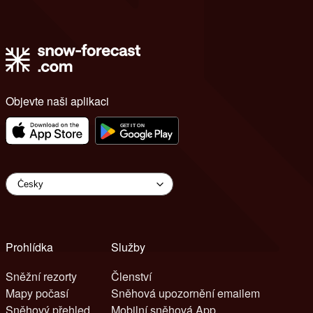
Objevte naši aplikaci
Prohlídka
Služby
Sněžní rezorty
Členství
Mapy počasí
Sněhová upozornění emailem
Sněhový přehled
Mobilní sněhová App