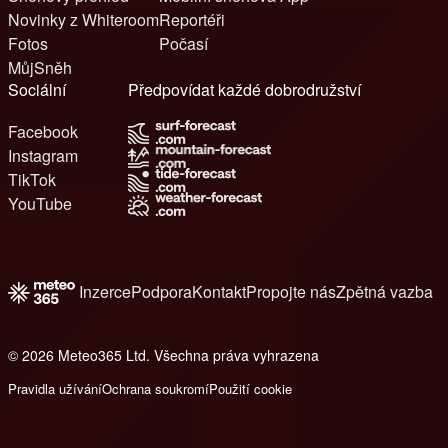
Novinky z Whiteroom
Reportéři
Fotos
Počasí
MůjSněh
Sociální
Předpovídat každé dobrodružství
Facebook
Instagram
TikTok
YouTube
Inzerce
Podpora
Kontakt
Propojte nás
Zpětná vazba
© 2026 Meteo365 Ltd. Všechna práva vyhrazena
6
Pravidla užívání
Ochrana soukromí
Použití cookie