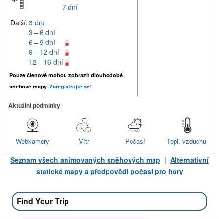
7 dní
Další:
3 dní
3 – 6 dní
6 – 9 dní
9 – 12 dní
12 – 16 dní
Pouze členové mohou zobrazit dlouhodobé
sněhové mapy.
Zaregistrujte se!
Aktuální podmínky
Webkamery
Vítr
Počasí
Tepl. vzduchu
Seznam všech animovaných sněhových map
|
Alternativní
statické mapy a předpovědi počasí pro hory
Find Your Trip