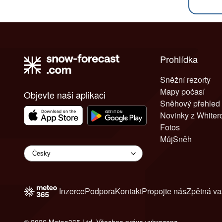
Prohlídka
Sněžní rezorty
Mapy počasí
Objevte naši aplikaci
Sněhový přehled
Novinky z White
Fotos
MůjSněh
Inzerce
Podpora
Kontakt
Propojte nás
Zpětná v