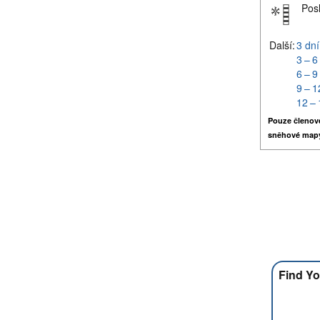
Pos
Další:
3 dní
3 – 6
6 – 9
9 – 1
12 – 
Pouze členov
sněhové map
Find Yo