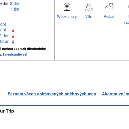
lední:
3 dní
7 dní
Webkamery
Vítr
Počasí
T
vz
 dní
 dní
2 dní
16 dní
é mohou zobrazit dlouhodobé
y.
Zaregistrujte se!
Seznam všech animovaných sněhových map
|
Alternativní 
ur Trip