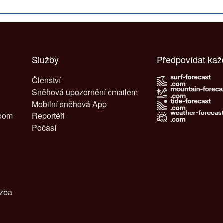
Služby
Předpovídat ka
Členství
Sněhová upozornění emailem
Mobilní sněhová App
room
Reportéři
Počasí
azba