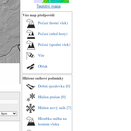
Teplotní mapa
Více map předpovědí
Počasí (horní vlek)
Počasí (střed hory)
Počasí (spodní vlek)
Vítr
Oblak
Hlášené sněhové podmínky
Dobrá sjezdovka
[0]
Hlášen prašan
[0]
Hlášen nový sníh
[7]
Hloubka sněhu na
horním vleku