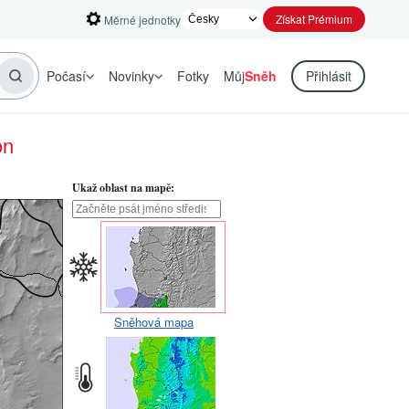
Získat Prémium
Měrné jednotky
Počasí
Novinky
Fotky
Můj
Sněh
Přihlásit
on
Ukaž oblast na mapě:
Sněhová mapa