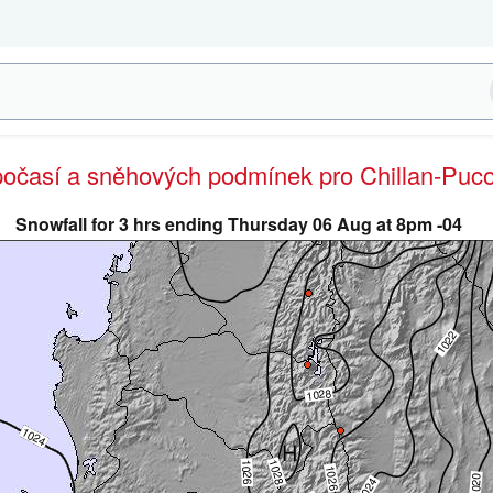
 počasí a sněhových podmínek pro Chillan-Puc
Snowfall for 3 hrs ending Thursday 06 Aug at 8pm -04