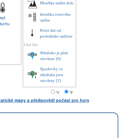
Hloubka sněhu dole
hloubka čerstvého
epl.
sněhu
duchu
Počet dní od
posledního sněžení
Ukaž kde:
Středisko je plně
otevřeno
[0]
Sjezdovky ve
středisku jsou
otevřeny
[3]
°C
°F
statické mapy a předpovědi počasí pro hory