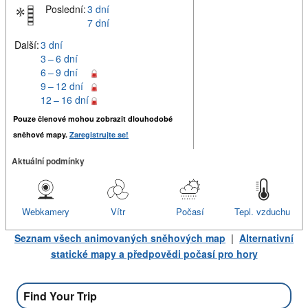
Poslední:
3 dní
7 dní
Další:
3 dní
3 – 6 dní
6 – 9 dní
9 – 12 dní
12 – 16 dní
Pouze členové mohou zobrazit dlouhodobé
sněhové mapy.
Zaregistrujte se!
Aktuální podmínky
Webkamery
Vítr
Počasí
Tepl. vzduchu
Seznam všech animovaných sněhových map
|
Alternativní
statické mapy a předpovědi počasí pro hory
Find Your Trip