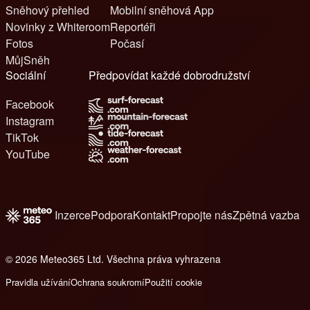
Sněhový přehled
Mobilní sněhová App
Novinky z Whiteroom
Reportéři
Fotos
Počasí
MůjSněh
Sociální
Předpovídat každé dobrodružství
Facebook
Instagram
TikTok
YouTube
Inzerce
Podpora
Kontakt
Propojte nás
Zpětná vazba
© 2026 Meteo365 Ltd. Všechna práva vyhrazena
6
Pravidla užívání
Ochrana soukromí
Použití cookie