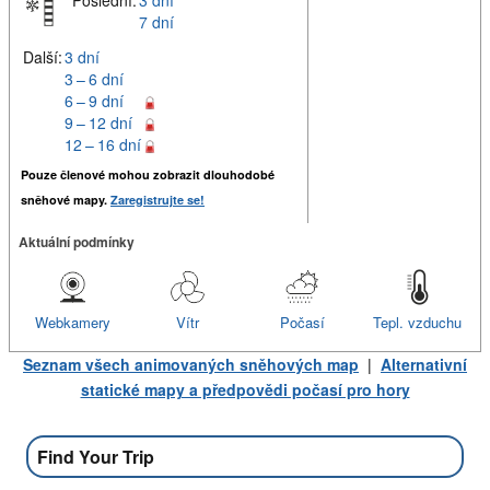
Poslední:
3 dní
7 dní
Další:
3 dní
3 – 6 dní
6 – 9 dní
9 – 12 dní
12 – 16 dní
Pouze členové mohou zobrazit dlouhodobé
sněhové mapy.
Zaregistrujte se!
Aktuální podmínky
Webkamery
Vítr
Počasí
Tepl. vzduchu
Seznam všech animovaných sněhových map
|
Alternativní
statické mapy a předpovědi počasí pro hory
Find Your Trip