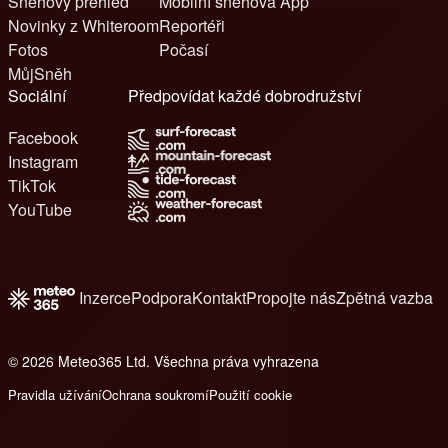
Sněhový přehled
Mobilní sněhová App
Novinky z Whiteroom
Reportéři
Fotos
Počasí
MůjSněh
Sociální
Předpovídat každé dobrodružství
Facebook
Instagram
TikTok
YouTube
Inzerce
Podpora
Kontakt
Propojte nás
Zpětná vazba
© 2026 Meteo365 Ltd. Všechna práva vyhrazena
6
Pravidla užívání
Ochrana soukromí
Použití cookie