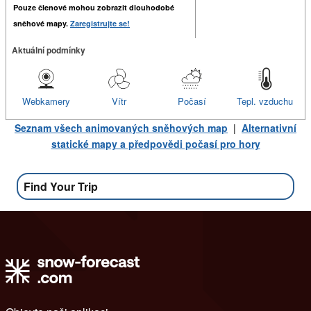
Pouze členové mohou zobrazit dlouhodobé
sněhové mapy.
Zaregistrujte se!
Aktuální podmínky
Webkamery
Vítr
Počasí
Tepl. vzduchu
Seznam všech animovaných sněhových map
|
Alternativní
statické mapy a předpovědi počasí pro hory
Find Your Trip