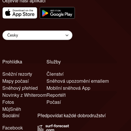
Objevte naši aplikaci
Prohlídka
Služby
Sněžní rezorty
Členství
Mapy počasí
Sněhová upozornění emailem
Sněhový přehled
Mobilní sněhová App
Novinky z Whiteroom
Reportéři
Fotos
Počasí
MůjSněh
Sociální
Předpovídat každé dobrodružství
Facebook