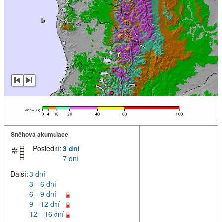
Sněhová akumulace
Poslední:
3 dní
7 dní
Další:
3 dní
3 – 6 dní
6 – 9 dní
9 – 12 dní
12 – 16 dní