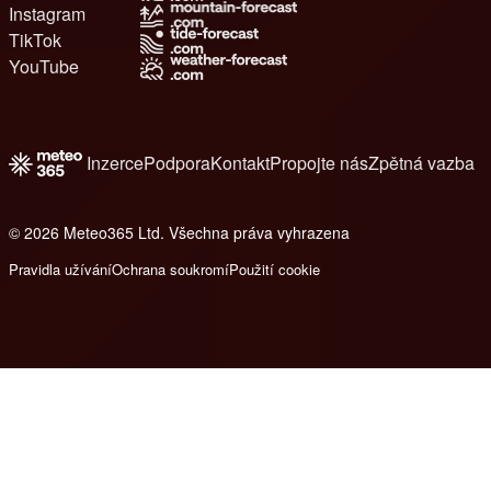
Instagram
TikTok
YouTube
Inzerce
Podpora
Kontakt
Propojte nás
Zpětná vazba
© 2026 Meteo365 Ltd. Všechna práva vyhrazena
6
Pravidla užívání
Ochrana soukromí
Použití cookie