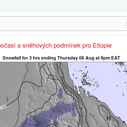
počasí a sněhových podmínek pro Etiopie
Snowfall for 3 hrs ending Thursday 06 Aug at 9pm EAT