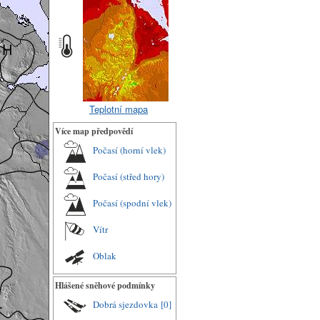
Teplotní mapa
Více map předpovědí
Počasí (horní vlek)
Počasí (střed hory)
Počasí (spodní vlek)
Vítr
Oblak
Hlášené sněhové podmínky
Dobrá sjezdovka
[0]