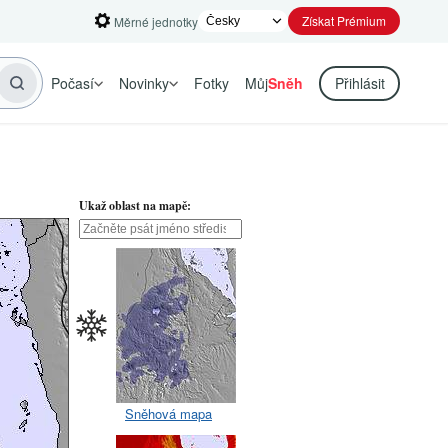
Získat Prémium
Měrné jednotky
Počasí
Novinky
Fotky
Můj
Sněh
Přihlásit
Ukaž oblast na mapě:
Sněhová mapa