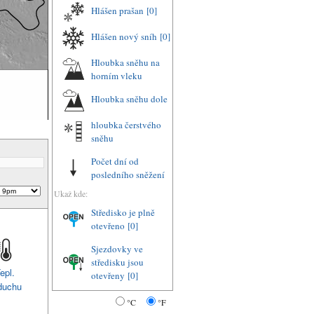
Hlášen prašan
[0]
Hlášen nový sníh
[0]
Hloubka sněhu na
horním vleku
Hloubka sněhu dole
hloubka čerstvého
sněhu
Počet dní od
posledního sněžení
Ukaž kde:
Středisko je plně
otevřeno
[0]
Sjezdovky ve
středisku jsou
epl.
otevřeny
[0]
duchu
°C
°F