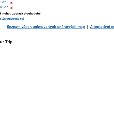
2 dní
16 dní
é mohou zobrazit dlouhodobé
y.
Zaregistrujte se!
Seznam všech animovaných sněhových map
|
Alternativní 
ur Trip