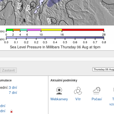
Sea Level Pressure in Millibars Thursday 06 Aug at 9pm
umulace
Aktuální podmínky
lední:
3 dní
7 dní
Webkamery
Vítr
Počasí
T
vz
 dní
 dní