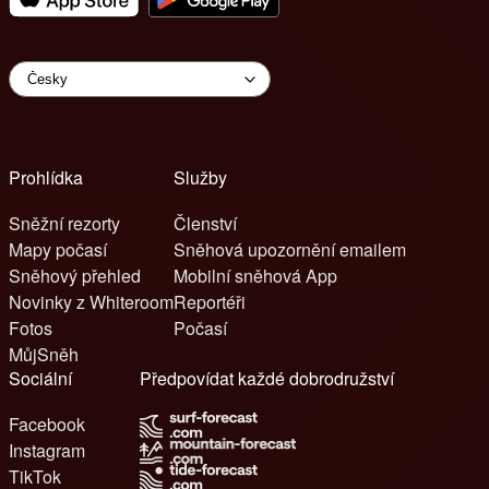
Prohlídka
Služby
Sněžní rezorty
Členství
Mapy počasí
Sněhová upozornění emailem
Sněhový přehled
Mobilní sněhová App
Novinky z Whiteroom
Reportéři
Fotos
Počasí
MůjSněh
Sociální
Předpovídat každé dobrodružství
Facebook
Instagram
TikTok