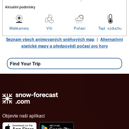
Aktuální podmínky
Webkamery
Vítr
Počasí
Tepl. vzduchu
Seznam všech animovaných sněhových map
|
Alternativní
statické mapy a předpovědi počasí pro hory
Find Your Trip
Objevte naši aplikaci