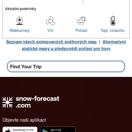
Aktuální podmínky
Webkamery
Vítr
Počasí
Tepl. vzduchu
Seznam všech animovaných sněhových map
|
Alternativní
statické mapy a předpovědi počasí pro hory
Find Your Trip
Objevte naši aplikaci