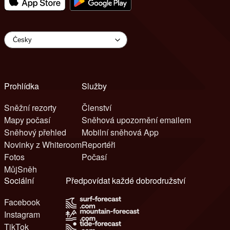
Prohlídka
Služby
Sněžní rezorty
Členství
Mapy počasí
Sněhová upozornění emailem
Sněhový přehled
Mobilní sněhová App
Novinky z Whiteroom
Reportéři
Fotos
Počasí
MůjSněh
Sociální
Předpovídat každé dobrodružství
Facebook
Instagram
TikTok