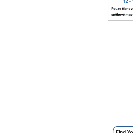
12 – 
Pouze členov
sněhové map
Find Yo