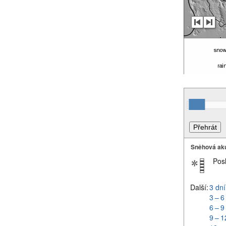
Sněhová ak
Pos
Další:
3 dní
3 – 6
6 – 9
9 – 1