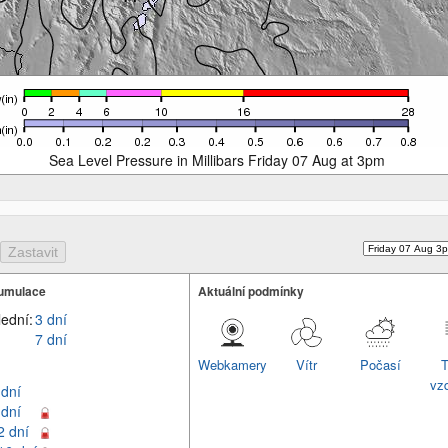
Sea Level Pressure in Millibars Friday 07 Aug at 3pm
umulace
Aktuální podmínky
lední:
3 dní
7 dní
Webkamery
Vítr
Počasí
T
vz
 dní
 dní
2 dní