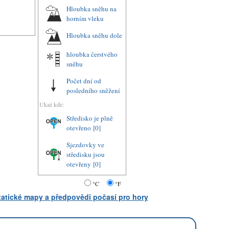
Hloubka sněhu na
horním vleku
Hloubka sněhu dole
hloubka čerstvého
sněhu
Počet dní od
posledního sněžení
Ukaž kde:
Středisko je plně
otevřeno
[0]
Sjezdovky ve
středisku jsou
otevřeny
[0]
°C
°F
statické mapy a předpovědi počasí pro hory