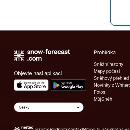
Prohlídka
Sněžní rezorty
Mapy počasí
Objevte naši aplikaci
Sněhový přehled
Novinky z White
Fotos
MůjSněh
Inzerce
Podpora
Kontakt
Propojte nás
Zpětná v