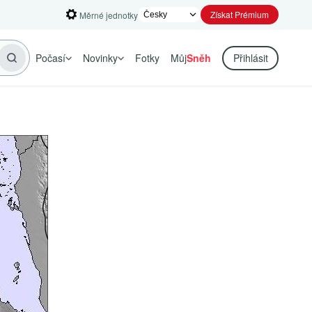
Získat Prémium
Měrné jednotky
Počasí
Novinky
Fotky
Můj
Sněh
Přihlásit