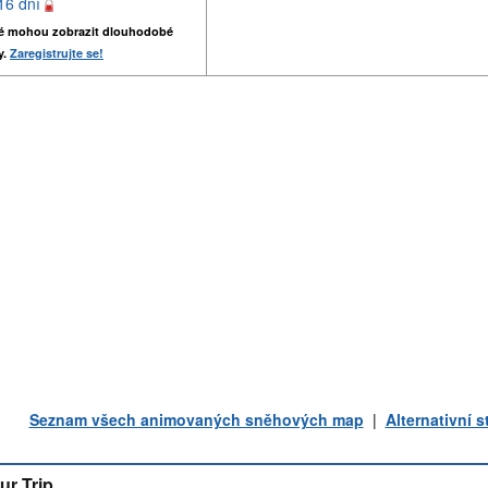
16 dní
é mohou zobrazit dlouhodobé
y.
Zaregistrujte se!
Seznam všech animovaných sněhových map
|
Alternativní 
ur Trip