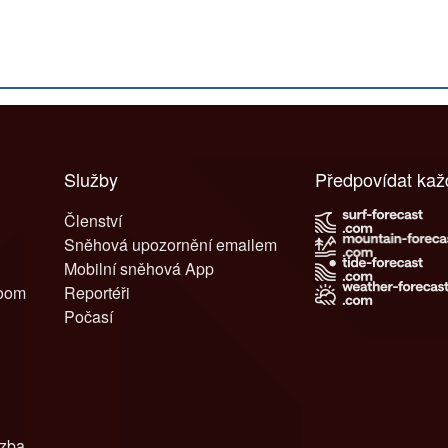
Služby
Předpovídat ka
Členství
Sněhová upozornění emailem
Mobilní sněhová App
room
Reportéři
Počasí
azba