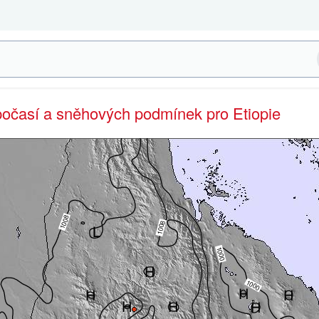
počasí a sněhových podmínek pro Etiopie