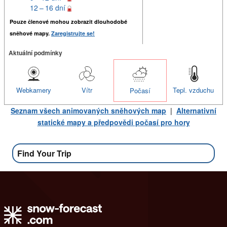
12 – 16 dní
Pouze členové mohou zobrazit dlouhodobé
sněhové mapy.
Zaregistrujte se!
Aktuální podmínky
Webkamery
Vítr
Tepl. vzduchu
Počasí
Seznam všech animovaných sněhových map
|
Alternativní
statické mapy a předpovědi počasí pro hory
Find Your Trip