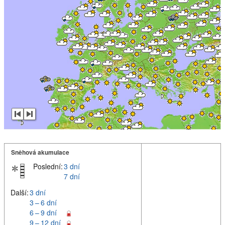
Sněhová akumulace
Poslední:
3 dní
7 dní
Další:
3 dní
3 – 6 dní
6 – 9 dní
9 – 12 dní