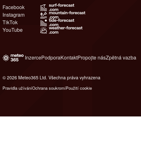
Facebook
Instagram
TikTok
YouTube
Inzerce
Podpora
Kontakt
Propojte nás
Zpětná vazba
© 2026 Meteo365 Ltd. Všechna práva vyhrazena
6
Pravidla užívání
Ochrana soukromí
Použití cookie