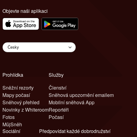
Objevte naši aplikaci
Prohlídka
Služby
Sněžní rezorty
Členství
Mapy počasí
Sněhová upozornění emailem
Sněhový přehled
Mobilní sněhová App
Novinky z Whiteroom
Reportéři
Fotos
Počasí
MůjSněh
Sociální
Předpovídat každé dobrodružství