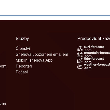
Služby
Předpovídat ka
Členství
Sněhová upozornění emailem
Mobilní sněhová App
room
Reportéři
Počasí
azba