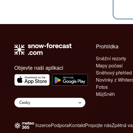
Prohlídka
Sněžní rezorty
Mapy počasí
Objevte naši aplikaci
Sněhový přehled
Novinky z White
Fotos
MůjSněh
Inzerce
Podpora
Kontakt
Propojte nás
Zpětná v