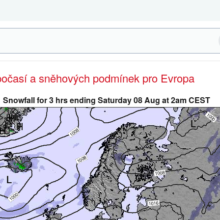
 počasí a sněhových podmínek pro Evropa
Snowfall for 3 hrs ending Saturday 08 Aug at 2am CEST