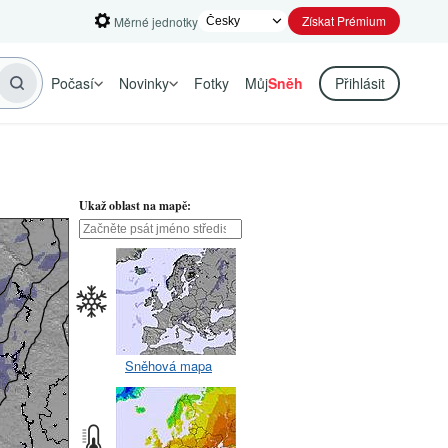
Získat Prémium
Měrné jednotky
Počasí
Novinky
Fotky
Můj
Sněh
Přihlásit
Ukaž oblast na mapě:
Sněhová mapa