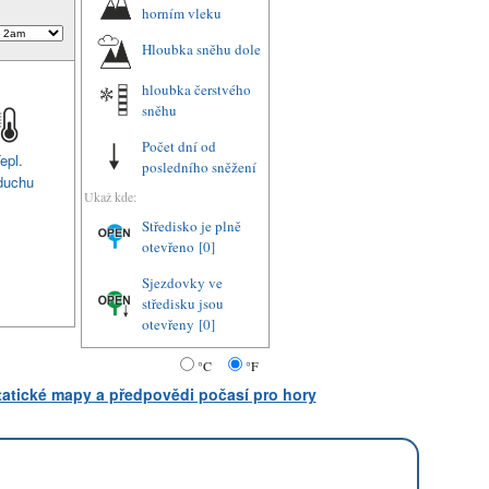
horním vleku
Hloubka sněhu dole
hloubka čerstvého
sněhu
Počet dní od
epl.
posledního sněžení
duchu
Ukaž kde:
Středisko je plně
otevřeno
[0]
Sjezdovky ve
středisku jsou
otevřeny
[0]
°C
°F
statické mapy a předpovědi počasí pro hory