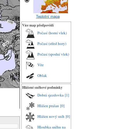
Teplotní mapa
Více map předpovědí
Počasí (horní vlek)
Počasí (střed hory)
Počasí (spodní vlek)
Vítr
Oblak
Hlášené sněhové podmínky
Dobrá sjezdovka
[1]
Hlášen prašan
[0]
Hlášen nový sníh
[0]
Hloubka sněhu na