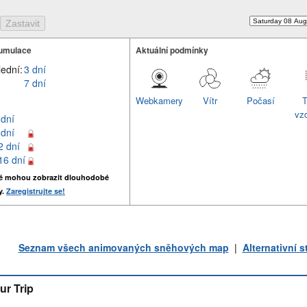
umulace
Aktuální podmínky
lední:
3 dní
7 dní
Webkamery
Vítr
Počasí
T
vz
 dní
 dní
2 dní
16 dní
é mohou zobrazit dlouhodobé
y.
Zaregistrujte se!
Seznam všech animovaných sněhových map
|
Alternativní 
ur Trip