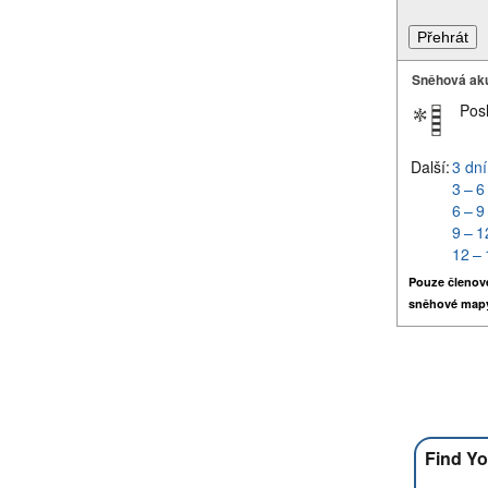
Sněhová ak
Pos
Další:
3 dní
3 – 6
6 – 9
9 – 1
12 – 
Pouze členov
sněhové map
Find Yo