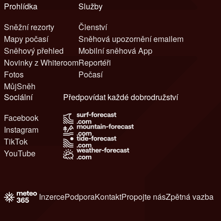
Prohlídka
Služby
Sněžní rezorty
Členství
Mapy počasí
Sněhová upozornění emailem
Sněhový přehled
Mobilní sněhová App
Novinky z Whiteroom
Reportéři
Fotos
Počasí
MůjSněh
Sociální
Předpovídat každé dobrodružství
Facebook
Instagram
TikTok
YouTube
Inzerce
Podpora
Kontakt
Propojte nás
Zpětná vazba