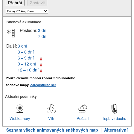
Sněhová akumulace
Poslední:
3 dní
7 dní
Další:
3 dní
3 – 6 dní
6 – 9 dní
9 – 12 dní
12 – 16 dní
Pouze členové mohou zobrazit dlouhodobé
sněhové mapy.
Zaregistrujte se!
Aktuální podmínky
Webkamery
Vítr
Počasí
Tepl. vzduchu
Seznam všech animovaných sněhových map
|
Alternativní