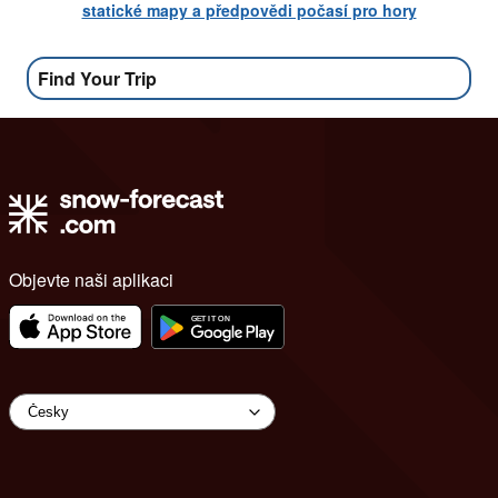
statické mapy a předpovědi počasí pro hory
Find Your Trip
Objevte naši aplikaci