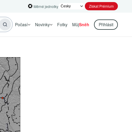
Získat Prémium
Měrné jednotky
Počasí
Novinky
Fotky
Můj
Sněh
Přihlásit