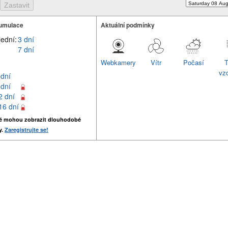
umulace
Aktuální podmínky
lední:
3 dní
7 dní
Webkamery
Vítr
Počasí
T
vz
 dní
 dní
2 dní
16 dní
é mohou zobrazit dlouhodobé
y.
Zaregistrujte se!