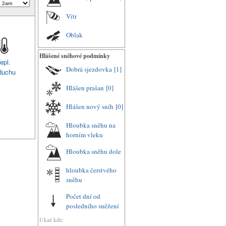
Vítr
Oblak
Hlášené sněhové podmínky
epl.
Dobrá sjezdovka
[1]
duchu
Hlášen prašan
[0]
Hlášen nový sníh
[0]
Hloubka sněhu na
horním vleku
Hloubka sněhu dole
hloubka čerstvého
sněhu
Počet dní od
posledního sněžení
Ukaž kde: