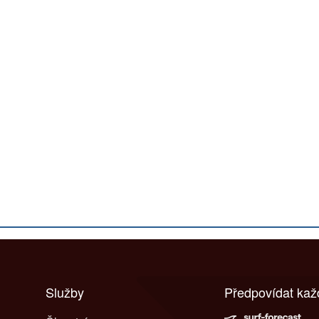
Služby
Předpovídat ka