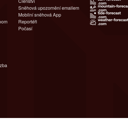
Členství
Sněhová upozornění emailem
Mobilní sněhová App
room
Reportéři
Počasí
azba