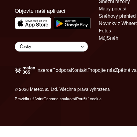
Sněžní rezorty
Mapy počasí
Objevte naši aplikaci
Sněhový přehled
Novinky z White
Fotos
MůjSněh
Inzerce
Podpora
Kontakt
Propojte nás
Zpětná v
© 2026 Meteo365 Ltd. Všechna práva vyhrazena
6
Pravidla užívání
Ochrana soukromí
Použití cookie