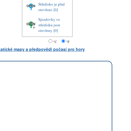
Středisko je plně
otevřeno
[0]
Sjezdovky ve
středisku jsou
otevřeny
[0]
°C
°F
statické mapy a předpovědi počasí pro hory