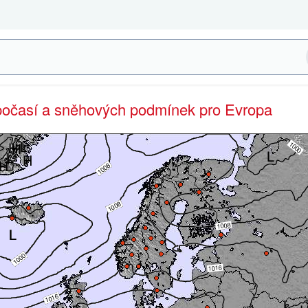
 počasí a sněhových podmínek pro Evropa