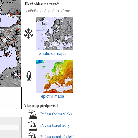
Ukaž oblast na mapě:
Sněhová mapa
Teplotní mapa
Více map předpovědí
Počasí (horní vlek)
Počasí (střed hory)
Počasí (spodní vlek)