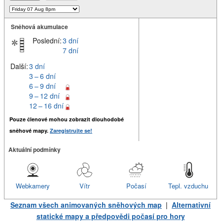
Sněhová akumulace
Poslední:
3 dní
7 dní
Další:
3 dní
3 – 6 dní
6 – 9 dní
9 – 12 dní
12 – 16 dní
Pouze členové mohou zobrazit dlouhodobé
sněhové mapy.
Zaregistrujte se!
Aktuální podmínky
Webkamery
Vítr
Počasí
Tepl. vzduchu
Seznam všech animovaných sněhových map
|
Alternativní
statické mapy a předpovědi počasí pro hory