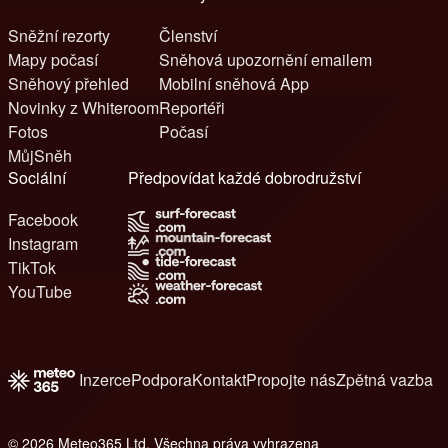
Sněžní rezorty
Členství
Mapy počasí
Sněhová upozornění emailem
Sněhový přehled
Mobilní sněhová App
Novinky z Whiteroom
Reportéři
Fotos
Počasí
MůjSněh
Sociální
Předpovídat každé dobrodružství
Facebook
Instagram
TikTok
YouTube
Inzerce
Podpora
Kontakt
Propojte nás
Zpětná vazba
© 2026 Meteo365 Ltd. Všechna práva vyhrazena
6