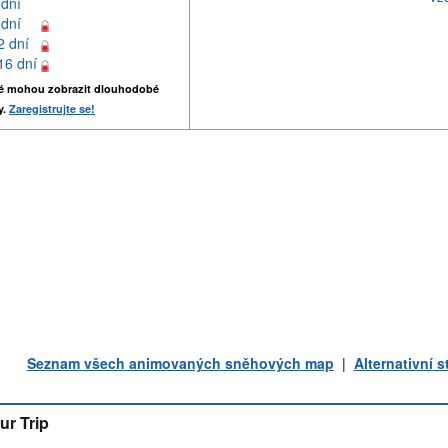
 dní
 dní
2 dní
16 dní
é mohou zobrazit dlouhodobé
y.
Zaregistrujte se!
Seznam všech animovaných sněhových map
|
Alternativní 
ur Trip