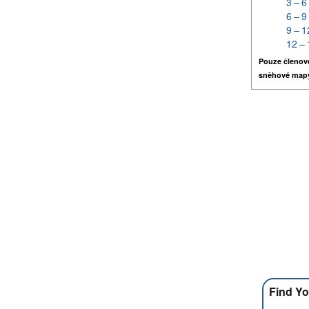
3 – 6
6 – 9
9 – 1
12 – 
Pouze členov
sněhové map
Find Yo