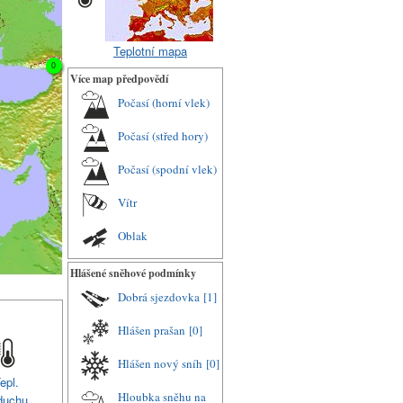
Teplotní mapa
0
Více map předpovědí
Počasí (horní vlek)
Počasí (střed hory)
Počasí (spodní vlek)
Vítr
Oblak
Hlášené sněhové podmínky
Dobrá sjezdovka
[1]
Hlášen prašan
[0]
Hlášen nový sníh
[0]
epl.
Hloubka sněhu na
duchu