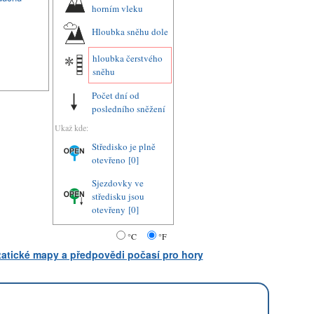
horním vleku
Hloubka sněhu dole
hloubka čerstvého
sněhu
Počet dní od
posledního sněžení
Ukaž kde:
Středisko je plně
otevřeno
[0]
Sjezdovky ve
středisku jsou
otevřeny
[0]
°C
°F
statické mapy a předpovědi počasí pro hory