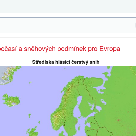
 počasí a sněhových podmínek pro Evropa
Střediska hlásící čerstvý sníh