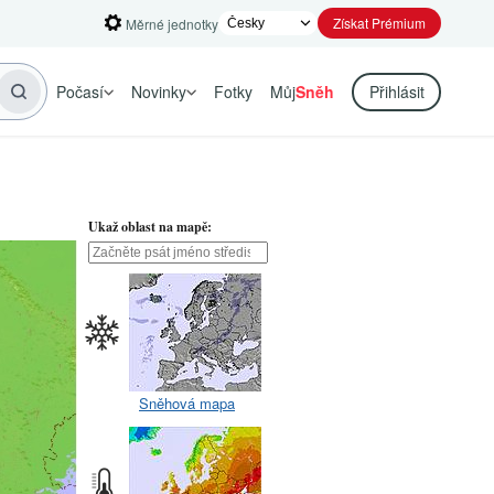
Získat Prémium
Měrné jednotky
Počasí
Novinky
Fotky
Můj
Sněh
Přihlásit
Ukaž oblast na mapě:
Sněhová mapa