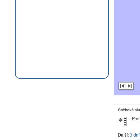
Sněhová ak
Pos
Další:
3 dní