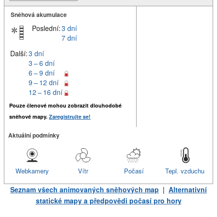
Sněhová akumulace
Poslední:
3 dní
7 dní
Další:
3 dní
3 – 6 dní
6 – 9 dní
9 – 12 dní
12 – 16 dní
Pouze členové mohou zobrazit dlouhodobé
sněhové mapy.
Zaregistrujte se!
Aktuální podmínky
Webkamery
Vítr
Počasí
Tepl. vzduchu
Seznam všech animovaných sněhových map
|
Alternativní
statické mapy a předpovědi počasí pro hory