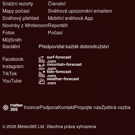
Sněžní rezorty
Členství
Mapy počasí
Sněhová upozornění emailem
Sněhový přehled
Mobilní sněhová App
Novinky z Whiteroom
Reportéři
Fotos
Počasí
MůjSněh
Sociální
Předpovídat každé dobrodružství
Facebook
Instagram
TikTok
YouTube
Inzerce
Podpora
Kontakt
Propojte nás
Zpětná vazba
© 2026 Meteo365 Ltd. Všechna práva vyhrazena
6