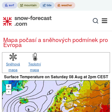
Mapa počasí a sněhových podmínek pro
Evropa
Sněhová
Teplotní
mapa
mapa
Surface Temperature on Saturday 08 Aug at 2pm CEST
+
-