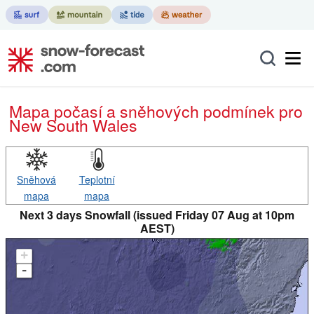
Mapa počasí a sněhových podmínek pro
New South Wales
Sněhová
Teplotní
mapa
mapa
Next 3 days Snowfall (issued Friday 07 Aug at 10pm
AEST)
+
-