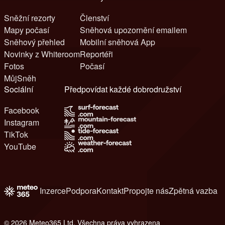
Sněžní rezorty
Členství
Mapy počasí
Sněhová upozornění emailem
Sněhový přehled
Mobilní sněhová App
Novinky z Whiteroom
Reportéři
Fotos
Počasí
MůjSněh
Sociální
Předpovídat každé dobrodružství
Facebook
Instagram
TikTok
YouTube
Inzerce
Podpora
Kontakt
Propojte nás
Zpětná vazba
© 2026 Meteo365 Ltd. Všechna práva vyhrazena
6