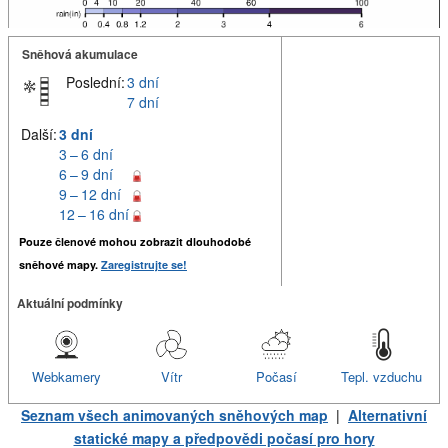
Sněhová akumulace
Poslední:
3 dní
7 dní
Další:
3 dní
3 – 6 dní
6 – 9 dní
9 – 12 dní
12 – 16 dní
Pouze členové mohou zobrazit dlouhodobé
sněhové mapy.
Zaregistrujte se!
Aktuální podmínky
Webkamery
Vítr
Počasí
Tepl. vzduchu
Seznam všech animovaných sněhových map
|
Alternativní
statické mapy a předpovědi počasí pro hory