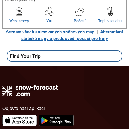
Webkamery
Vítr
Počasí
Tepl. vzduchu
Seznam všech animovaných sněhových map
|
Alternativní
statické mapy a předpovědi počasí pro hory
Find Your Trip
Objevte naši aplikaci