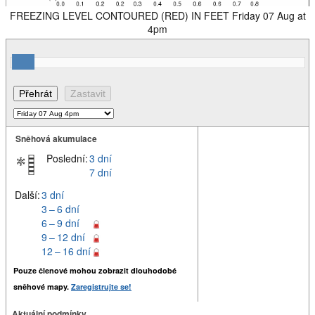
FREEZING LEVEL CONTOURED (RED) IN FEET Friday 07 Aug at
4pm
Sněhová akumulace
Poslední:
3 dní
7 dní
Další:
3 dní
3 – 6 dní
6 – 9 dní
9 – 12 dní
12 – 16 dní
Pouze členové mohou zobrazit dlouhodobé
sněhové mapy.
Zaregistrujte se!
Aktuální podmínky