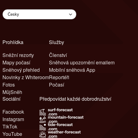
Prohlídka
Služby
Sněžní rezorty
Členství
Mapy počasí
Sněhová upozornění emailem
Sněhový přehled
Mobilní sněhová App
Novinky z Whiteroom
Reportéři
Fotos
Počasí
MůjSněh
Sociální
Předpovídat každé dobrodružství
Facebook
Instagram
TikTok
YouTube