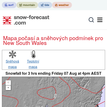
Mapa počasí a sněhových podmínek pro
New South Wales
Sněhová
Teplotní
mapa
mapa
Snowfall for 3 hrs ending Friday 07 Aug at 4pm AEST
+
-