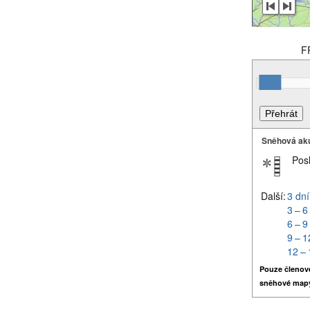
F
Sněhová ak
Pos
Další:
3 dní
3 – 6
6 – 9
9 – 1
12 – 
Pouze členov
sněhové map