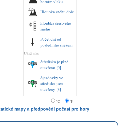
horním vleku
Hloubka sněhu dole
hloubka čerstvého
sněhu
Počet dní od
posledního sněžení
Ukaž kde:
Středisko je plně
otevřeno
[0]
Sjezdovky ve
středisku jsou
otevřeny
[3]
°C
°F
statické mapy a předpovědi počasí pro hory