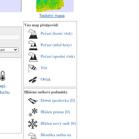
Teplotní mapa
Více map předpovědí
Počasí (horní vlek)
Počasí (střed hory)
Počasí (spodní vlek)
Vítr
Oblak
epl.
duchu
Hlášené sněhové podmínky
Dobrá sjezdovka
[0]
Hlášen prašan
[0]
Hlášen nový sníh
[6]
Hloubka sněhu na