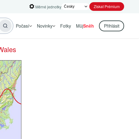
Získat Prémium
Měrné jednotky
Počasí
Novinky
Fotky
Můj
Sněh
Přihlásit
Wales