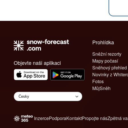
Prohlídka
Sněžní rezorty
Mapy počasí
Objevte naši aplikaci
Sněhový přehled
Novinky z White
Fotos
MůjSněh
Inzerce
Podpora
Kontakt
Propojte nás
Zpětná v