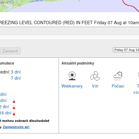
REEZING LEVEL CONTOURED (RED) IN FEET Friday 07 Aug at 10am
umulace
Aktuální podmínky
lední:
3 dní
7 dní
Webkamery
Vítr
Počasí
T
vz
 dní
 dní
2 dní
16 dní
é mohou zobrazit dlouhodobé
y.
Zaregistrujte se!