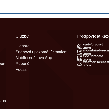
Služby
Předpovídat ka
Členství
Sněhová upozornění emailem
Mobilní sněhová App
room
Reportéři
Počasí
azba