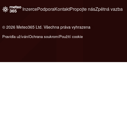
Inzerce
Podpora
Kontakt
Propojte nás
Zpětná vazba
© 2026 Meteo365 Ltd. Všechna práva vyhrazena
6
Pravidla užívání
Ochrana soukromí
Použití cookie