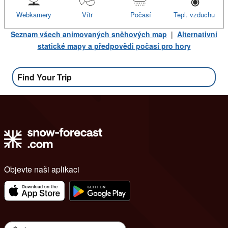
Webkamery
Vítr
Počasí
Tepl. vzduchu
Seznam všech animovaných sněhových map
|
Alternativní
statické mapy a předpovědi počasí pro hory
Find Your Trip
Objevte naši aplikaci