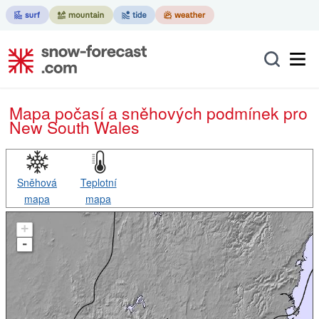
Mapa počasí a sněhových podmínek pro
New South Wales
Sněhová
Teplotní
mapa
mapa
+
-