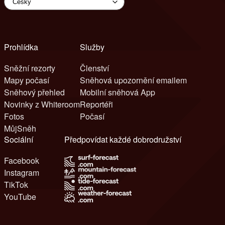
Prohlídka
Služby
Sněžní rezorty
Členství
Mapy počasí
Sněhová upozornění emailem
Sněhový přehled
Mobilní sněhová App
Novinky z Whiteroom
Reportéři
Fotos
Počasí
MůjSněh
Sociální
Předpovídat každé dobrodružství
Facebook
Instagram
TikTok
YouTube