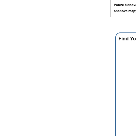
Pouze členov
sněhové map
Find Yo