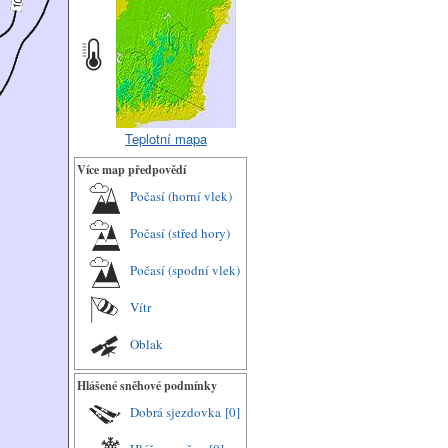
Teplotní mapa
Více map předpovědí
Počasí (horní vlek)
Počasí (střed hory)
Počasí (spodní vlek)
Vítr
Oblak
Hlášené sněhové podmínky
Dobrá sjezdovka
[0]