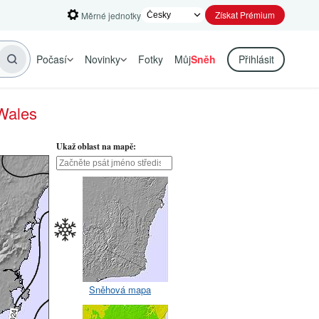
Získat Prémium
Měrné jednotky
Počasí
Novinky
Fotky
Můj
Sněh
Přihlásit
Wales
Ukaž oblast na mapě:
Sněhová mapa