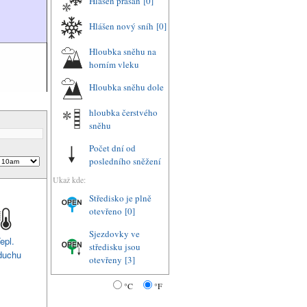
Hlášen prašan
[0]
Hlášen nový sníh
[0]
Hloubka sněhu na
horním vleku
Hloubka sněhu dole
hloubka čerstvého
sněhu
Počet dní od
posledního sněžení
Ukaž kde:
Středisko je plně
otevřeno
[0]
Sjezdovky ve
epl.
středisku jsou
duchu
otevřeny
[3]
°C
°F