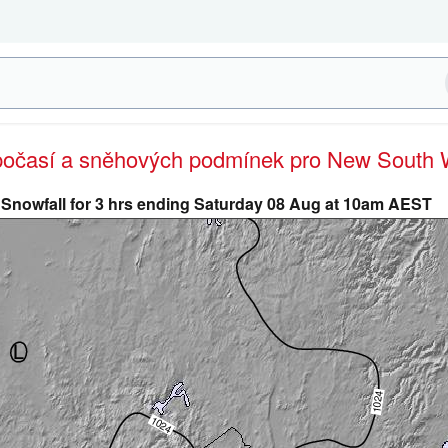
 počasí a sněhových podmínek pro New South 
Snowfall for 3 hrs ending Saturday 08 Aug at 10am AEST