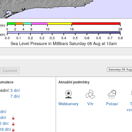
Sea Level Pressure in Millibars Saturday 08 Aug at 10am
umulace
Aktuální podmínky
lední:
3 dní
7 dní
Webkamery
Vítr
Počasí
T
vz
 dní
 dní
2 dní
16 dní