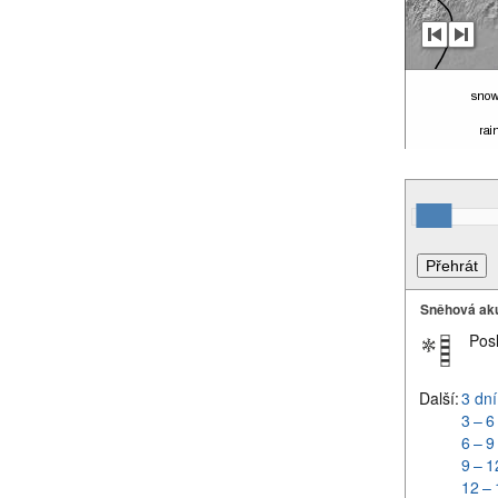
Sněhová ak
Pos
Další:
3 dní
3 – 6
6 – 9
9 – 1
12 – 