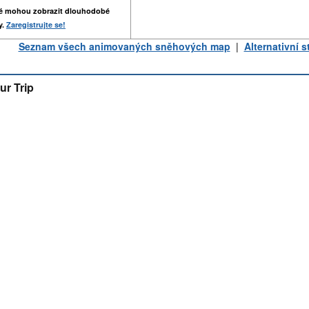
é mohou zobrazit dlouhodobé
y.
Zaregistrujte se!
Seznam všech animovaných sněhových map
|
Alternativní 
ur Trip