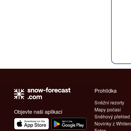
Prohlídka
Sněžní rezorty
Mapy počasí
Objevte naši aplikaci
Sněhový přehled
Novinky z White
Fotos