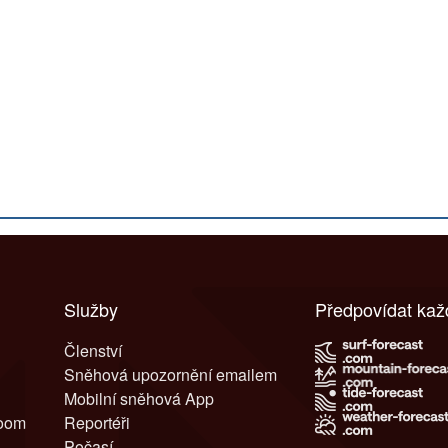
Služby
Předpovídat ka
Členství
Sněhová upozornění emailem
Mobilní sněhová App
room
Reportéři
Počasí